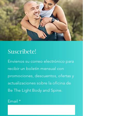
Suscribete!
Envíenos su correo electrónico para
recibir un boletín mensual con
promociones, descuentos, ofertas y
actualizaciones sobre la oficina de
Be The Light Body and Spine.
Email