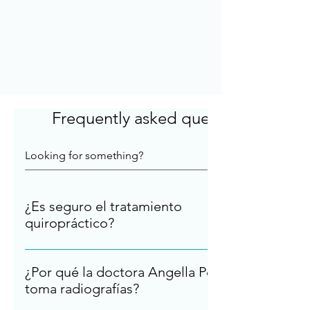
Frequently asked questions
¿Es seguro el tratamiento
quiropráctico?
La quiropráctica es ampliamente reconocida como
una de las formas de atención médica más seguras
¿Por qué la doctora Angella Perotti
y no invasivas disponibles para el tratamiento de
toma radiografías?
problemas neuromusculoesqueléticos. Muchos