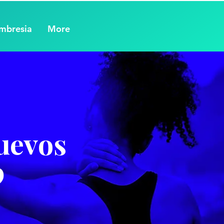
mbresia
More
Nuevos
9