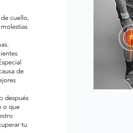
 de cuello,
o molestias
mas.
cientes
Especial
 causa de
ejores
do después
o o que
estro
cuperar tu